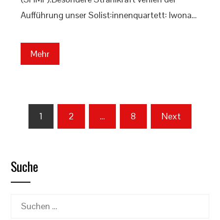
Aufführung unser Solist:innenquartett: Iwona…
Mehr
Seitennummerierung
1
2
…
8
Next
der
Beiträge
Suche
Suchen
nach: