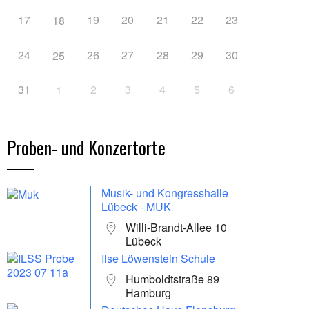
17
19
20
21
22
23
18
24
26
27
28
29
30
25
31
2
3
4
5
6
1
Proben- und Konzertorte
Musik- und Kongresshalle
Lübeck - MUK
Willi-Brandt-Allee 10
Lübeck
Ilse Löwenstein Schule
Humboldtstraße 89
Hamburg