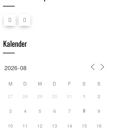
Kalender
M
D
M
D
F
S
S
27
28
29
30
31
1
2
8
3
4
5
6
7
9
10
11
12
13
14
15
16