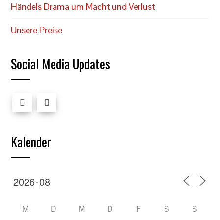
Händels Drama um Macht und Verlust
Unsere Preise
Social Media Updates
Kalender
M
D
M
D
F
S
S