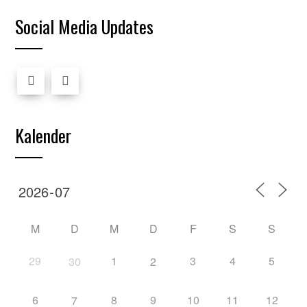
Social Media Updates
Kalender
M
D
M
D
F
S
S
29
1
3
4
5
30
2
6
8
9
10
11
12
7