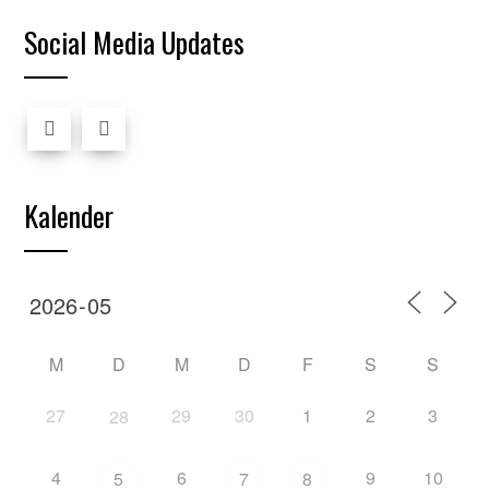
Social Media Updates
Kalender
M
D
M
D
F
S
S
27
29
30
1
2
3
28
4
6
9
10
5
7
8