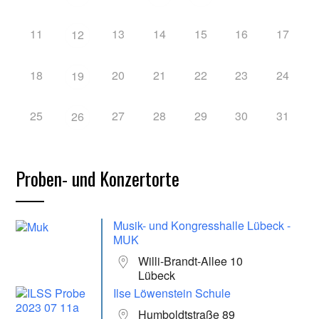
11
13
14
15
16
17
12
18
20
21
22
23
24
19
25
27
28
29
30
31
26
Proben- und Konzertorte
Musik- und Kongresshalle Lübeck -
MUK
Willi-Brandt-Allee 10
Lübeck
Ilse Löwenstein Schule
Humboldtstraße 89