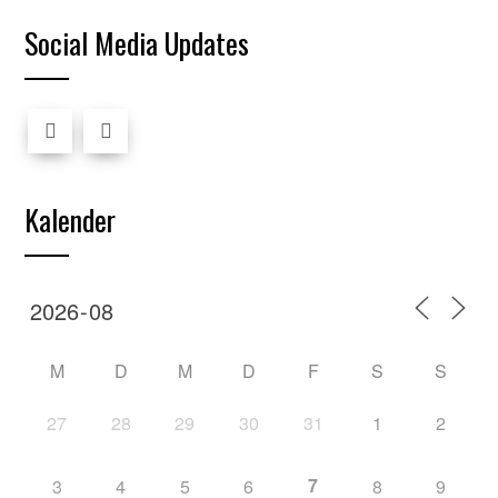
Social Media Updates
Kalender
M
D
M
D
F
S
S
27
28
29
30
31
1
2
7
3
4
5
6
8
9