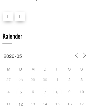
Kalender
M
D
M
D
F
S
S
27
29
30
1
2
3
28
4
6
9
10
5
7
8
11
13
14
15
16
17
12