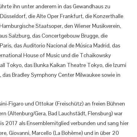
führte ihn unter anderem in das Gewandhaus zu
Düsseldorf, die Alte Oper Frankfurt, die Konzerthalle
 Hamburgische Staatsoper, den Wiener Musikverein,
aus Salzburg, das Concertgebouw Brugge, die
aris, das Auditorio Nacional de Música Madrid, das
ternational House of Music und die Tchaikowsky
all Tokyo, das Bunka Kaikan Theatre Tokyo, die Izumi
n, das Bradley Symphony Center Milwaukee sowie in
ni-Figaro und Ottokar (Freischütz) an freien Bühnen
n (Altenburg/Gera, Bad Lauchstädt, Flensburg) war
is 2017 als Ensemblemitglied verbunden und sang hier
ere, Giovanni, Marcello (La Bohème) und in über 20