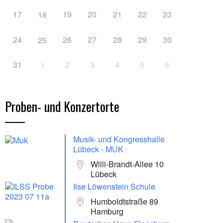
17
19
20
21
22
23
18
24
26
27
28
29
30
25
31
2
3
4
5
6
1
Proben- und Konzertorte
Musik- und Kongresshalle
Lübeck - MUK
Willi-Brandt-Allee 10
Lübeck
Ilse Löwenstein Schule
Humboldtstraße 89
Hamburg