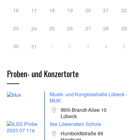
16
18
19
20
21
22
17
23
25
26
27
28
29
24
30
1
2
3
4
5
31
Proben- und Konzertorte
Musik- und Kongresshalle Lübeck -
MUK
Willi-Brandt-Allee 10
Lübeck
Ilse Löwenstein Schule
Humboldtstraße 89
Hamburg