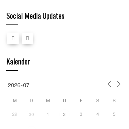
Social Media Updates
Kalender
M
D
M
D
F
S
S
29
1
3
4
5
30
2