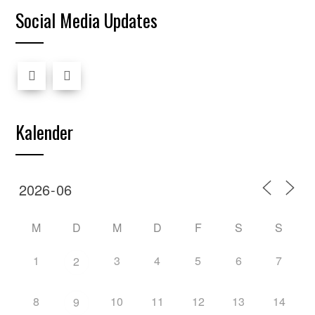
Social Media Updates
Kalender
M
D
M
D
F
S
S
1
3
4
5
6
7
2
8
10
11
12
13
14
9