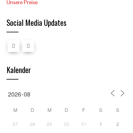
Unsere Preise
Social Media Updates
Kalender
M
D
M
D
F
S
S
27
28
29
30
31
1
2