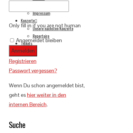
Datenschutzerklärung
Impressum
Konzerte
Only fill in if you are not human
Unsere nächsten Konzerte
Repertoire
Angemeldet bleiben
Tickets
Intern
Registrieren
Passwort vergessen?
Wenn Du schon angemeldet bist,
geht es
hier weiter in den
internen Bereich
.
Suche