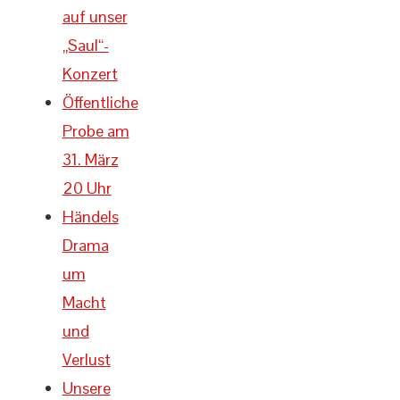
auf unser
„Saul“-
Konzert
Öffentliche
Probe am
31. März
20 Uhr
Händels
Drama
um
Macht
und
Verlust
Unsere