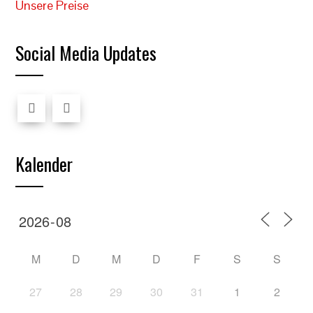
Unsere Preise
Social Media Updates
Kalender
M
D
M
D
F
S
S
27
28
29
30
31
1
2