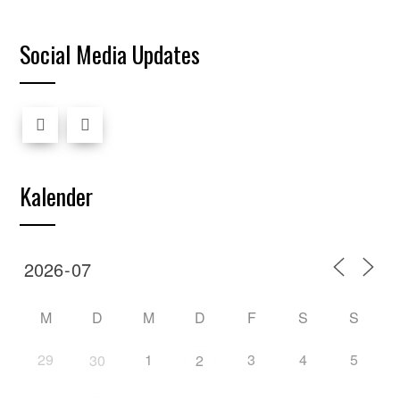
Social Media Updates
Kalender
M
D
M
D
F
S
S
29
1
3
4
5
30
2