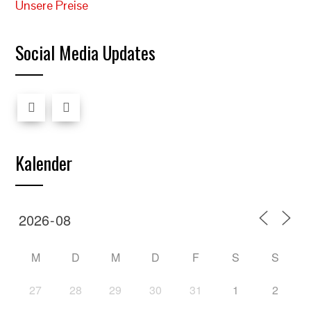
Unsere Preise
Social Media Updates
Kalender
M
D
M
D
F
S
S
27
28
29
30
31
1
2