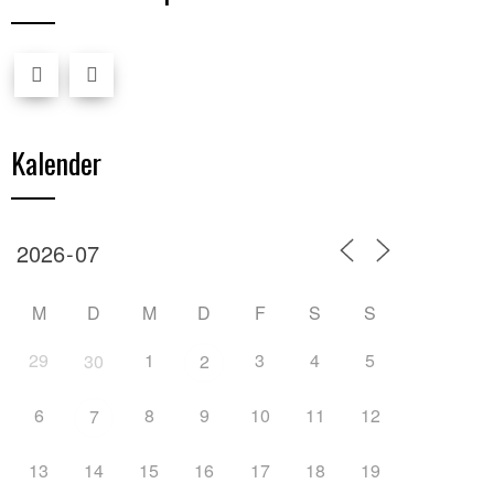
Kalender
M
D
M
D
F
S
S
29
1
3
4
5
30
2
6
8
9
10
11
12
7
13
14
15
16
17
18
19