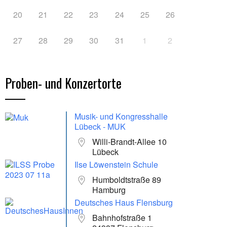
20
21
22
23
24
25
26
27
28
29
30
31
1
2
Proben- und Konzertorte
Musik- und Kongresshalle
Lübeck - MUK
Willi-Brandt-Allee 10
Lübeck
Ilse Löwenstein Schule
Humboldtstraße 89
Hamburg
Deutsches Haus Flensburg
Bahnhofstraße 1